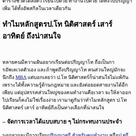
ตารางชีวิตได้ลงตัว เรียนไปด้วย ทำงานไปด้วย ได้ทั้งใบปริญญา
เพิ่ม ได้ทั้งอัพสกิลในเวลาเดียวกัน
ทำไมหลักสูตร
ป.โท นิติศาสตร์ เสาร์
อาทิตย์
ถึงน่าสนใจ
หลายคนมีความฝันอยากเรียนต่อปริญญาโท ถือเป็นกา
รอัพเลเวลตัวเอง และถ้าพูดถึงปริญญาโท คนส่วนใหญ่มักจะ
นึกถึง
MBA
แต่บอกเลยว่า ป.โท นิติศาสตร์ก็น่าสนใจไม่แพ้กัน
เพราะได้ทั้งความรู้ด้านกฎหมาย และยังต่อยอดสายงานได้อีก
เพียบ แต่อุปสรรคส่วนใหญ่ของคนทำงานคือเวลา จะให้ลาออก
ไปเรียนก็คงไม่ใช่เรื่องง่าย เรามาดูกันว่าทำไมหลักสูตร ป.โท
นิติศาสตร์ เสาร์ อาทิตย์ถึงเป็นทางเลือกที่น่าสนใจ
– จัดการเวลาได้แบบสบาย ๆ ไม่กระทบงานประจำ
นอกจากจะมีการเรียน
ปริญญาตรี สำหรับคนทำงาน
หรือ
ป.ตรี