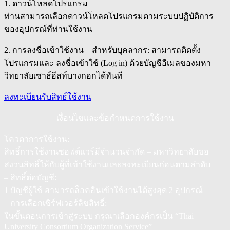
1. ดาวน์โหลดโปรแกรม
ท่านสามารถเลือกดาวน์โหลดโปรแกรมตามระบบปฏิบัติการ
ของอุปกรณ์ที่ท่านใช้งาน
2. การลงชื่อเข้าใช้งาน – สำหรับบุคลากร: สามารถติดตั้ง
โปรแกรมและ ลงชื่อเข้าใช้ (Log in) ด้วยบัญชีอีเมลของมหา
วิทยาลัยเซาธ์อีสท์บางกอกได้ทันที
ลงทะเบียนรับสิทธ์ใช้งาน
เงื่อนไขและข้อกำหนดการใช้งาน
โควตาการใช้งาน:
สิทธิ์การใช้งานซอฟต์แวร์มีจำนวนจำกัด – มหาวิทยาลัยขอ
สงวนสิทธิ์ให้กับผู้ที่เข้าใช้งานและลงทะเบียนก่อนตามลำดับ
– สิทธิ์ต่อบัญชี:
1 บัญชีผู้ใช้ สามารถล็อคอินเข้าใช้งานได้สูงสุด 2 อุปกรณ์
– การเลือกเซิร์ฟเวอร์ลิขสิทธิ์:
ในขั้นตอนการเข้าสู่ระบบ กรุณาเลือกองค์กรเป็น “Thai
University Consortium Organization Service”