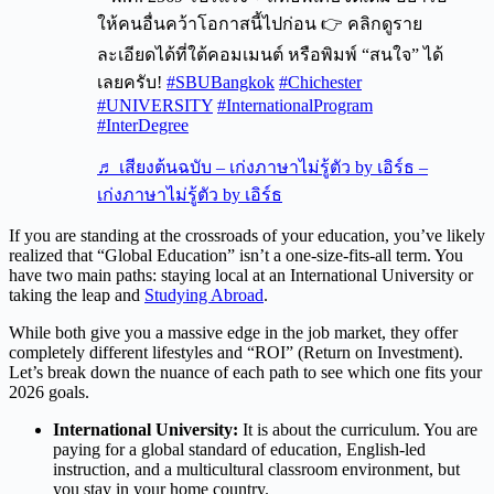
ให้คนอื่นคว้าโอกาสนี้ไปก่อน 👉 คลิกดูราย
ละเอียดได้ที่ใต้คอมเมนต์ หรือพิมพ์ “สนใจ” ได้
เลยครับ!
#SBUBangkok
#Chichester
#UNIVERSITY
#InternationalProgram
#InterDegree
♬ เสียงต้นฉบับ – เก่งภาษาไม่รู้ตัว by เอิร์ธ –
เก่งภาษาไม่รู้ตัว by เอิร์ธ
If you are standing at the crossroads of your education, you’ve likely
realized that “Global Education” isn’t a one-size-fits-all term. You
have two main paths: staying local at an International University or
taking the leap and
Studying Abroad
.
While both give you a massive edge in the job market, they offer
completely different lifestyles and “ROI” (Return on Investment).
Let’s break down the nuance of each path to see which one fits your
2026 goals.
International University
:
It is about the curriculum. You are
paying for a global standard of education, English-led
instruction, and a multicultural classroom environment, but
you stay in your home country.