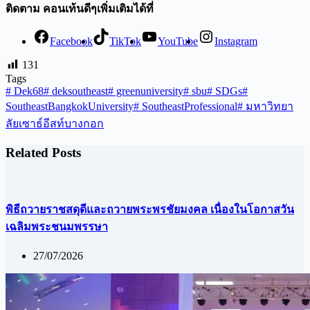
ติดตาม คอนเท้นดีๆเพิ่มเติมได้ที่
Facebook
TikTok
YouTube
Instagram
131
Tags
#
Dek68
#
deksoutheast
#
greenuniversity
#
sbu
#
SDGs
#
SoutheastBangkokUniversity
#
SoutheastProfessional
#
มหาวิทยา
ลัยเซาธ์อีสท์บางกอก
Related Posts
พิธีถวายราชสดุดีและถวายพระพรชัยมงคล เนื่องในโอกาสวัน
เฉลิมพระชนมพรรษา
27/07/2026