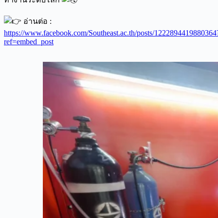
อ่านต่อ :
https://www.facebook.com/Southeast.ac.th/posts/1222894419880364
ref=embed_post