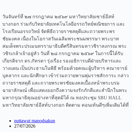
วันจันทร์ที่ ๒๗ กรกฎาคม ๒๕๖๙ มหาวิทยาลัยเซาธ์อีสท์
บางกอก ร่วมกับวิทยาลัยเทคโนโลยีอรรถวิทย์พณิชยการ และ
โรงเรียนอรรถวิทย์ จัดพิธีถวายราชสดุดีและถวายพระพร
ชัยมงคล เนื่องในโอกาสวันเฉลิมพระชนมพรรษา พระบาท
สมเด็จพระปรเมนทรรามาธิบดีศรีสินทรมหาวชิราลงกรณ พระ
วชิรเกล้าเจ้าอยู่หัว วันที่ ๒๘ กรกฎาคม ๒๕๖๙ ในการนี้ได้รับ
เกียรติจาก ดร.ภัทรดา รุ่งเรือง รองอธิการบดีฝ่ายบริหารและ
วางแผน เป็นประธานในพิธี พร้อมด้วยคณะผู้บริหาร คณาจารย์
บุคลากร และนักศึกษา เข้าร่วมถวายพานพุ่มราชสักการะ กล่าว
ถวายราชสดุดี และถวายพระพรชัยมงคลเบื้องหน้าพระบรม
ฉายาลักษณ์ เพื่อแสดงออกถึงความจงรักภักดีและสำนึกในพระ
มหากรุณาธิคุณอย่างหาที่สุดมิได้ ณ หอประชุม SBU HALL
มหาวิทยาลัยเซาธ์อีสท์บางกอก ติดตาม คอนเท้นดีๆเพิ่มเติมได้ที่
nuttawut manodsakun
27/07/2026