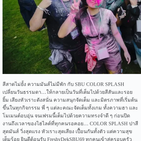
สีสาดไม่ยั้ง ความมันส์ไม่มีพัก กับ SBU COLOR SPLASH
เปลี่ยนวันธรรมดา…ให้กลายเป็นวันที่เต็มไปด้วยสีสันและรอย
ยิ้ม เสียงหัวเราะดังสนั่น ความสนุกจัดเต็ม และมิตรภาพที่เริ่มต้น
ขึ้นในทุกกิจกรรม พี่ ๆ แต่ละคณะจัดเต็มทั้งเกม ทั้งความฮา และ
โมเมนต์อบอุ่น จนเฟรมนี้เต็มไปด้วยความทรงจำดี ๆ ก่อนปิด
งานถึงเวลาของไฮไลต์ที่ทุกคนรอคอย… COLOR SPLASH ปาสี
สุดมันส์ วิ่งสุดแรง หัวเราะสุดเสียง เปื้อนกันทั้งตัว แต่ความสุข
เต็มร้อย ยินดีต้อนรับ FreshyDekSBU69 ทุกคนเข้าสู่ครอบครัว