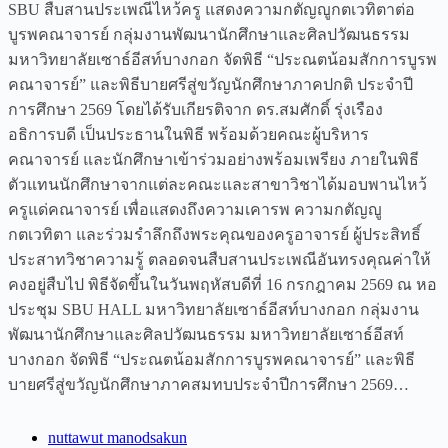
SBU สืบสานประเพณีไหว้ครู แสดงความกตัญญูกตเวทิตาต่อ
บูรพคณาจารย์ กลุ่มงานพัฒนานักศึกษาและศิลปวัฒนธรรม
มหาวิทยาลัยเซาธ์อีสท์บางกอก จัดพิธี “ประณตน้อมสักการบูรพ
คณาจารย์” และพิธีบายศรีสู่ขวัญนักศึกษาภาคปกติ ประจำปี
การศึกษา 2569 โดยได้รับเกียรติจาก ดร.สมศักดิ์ รุ่งเรือง
อธิการบดี เป็นประธานในพิธี พร้อมด้วยคณะผู้บริหาร
คณาจารย์ และนักศึกษาเข้าร่วมอย่างพร้อมเพรียง ภายในพิธี
ตัวแทนนักศึกษาจากแต่ละคณะและสาขาวิชาได้มอบพานไหว้
ครูแด่คณาจารย์ เพื่อแสดงถึงความเคารพ ความกตัญญู
กตเวทิตา และร่วมรำลึกถึงพระคุณของครูอาจารย์ ผู้ประสิทธิ์
ประสาทวิชาความรู้ ตลอดจนสืบสานประเพณีอันทรงคุณค่าให้
คงอยู่สืบไป พิธีจัดขึ้นในวันพฤหัสบดีที่ 16 กรกฎาคม 2569 ณ หอ
ประชุม SBU HALL มหาวิทยาลัยเซาธ์อีสท์บางกอก กลุ่มงาน
พัฒนานักศึกษาและศิลปวัฒนธรรม มหาวิทยาลัยเซาธ์อีสท์
บางกอก จัดพิธี “ประณตน้อมสักการบูรพคณาจารย์” และพิธี
บายศรีสู่ขวัญนักศึกษาภาคสมทบประจำปีการศึกษา 2569…
nuttawut manodsakun