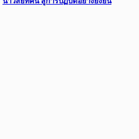
นำวิสัยทัศน์ สู่การปฏิบัติอย่างยั่งยืน