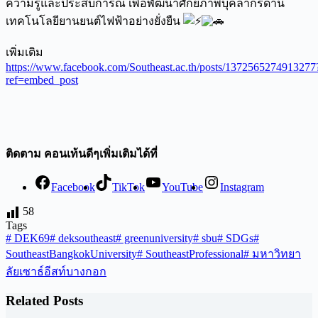
ความรู้และประสบการณ์ เพื่อพัฒนาศักยภาพบุคลากรด้าน
เทคโนโลยียานยนต์ไฟฟ้าอย่างยั่งยืน
เพิ่มเติม
https://www.facebook.com/Southeast.ac.th/posts/1372565274913277
ref=embed_post
ติดตาม คอนเท้นดีๆเพิ่มเติมได้ที่
Facebook
TikTok
YouTube
Instagram
58
Tags
#
DEK69
#
deksoutheast
#
greenuniversity
#
sbu
#
SDGs
#
SoutheastBangkokUniversity
#
SoutheastProfessional
#
มหาวิทยา
ลัยเซาธ์อีสท์บางกอก
Related Posts