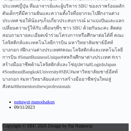
ประเทศญี่ปุ่น ทีมอาจารย์และผู้บริหาร SBU ของเราพร้อมผลัก
ดันเด็กๆที่มีความฝันและความตั้งใจที่อยากจะไปฝึกงานต่าง
ประเทศ ขอให้น้องๆเก็บเกี่ยวประสบการณ์ มาแบ่งปันและแลก
เปลี่ยนความรู้ให้กับ เพื่อนๆพี่ๆ ชาว SBU ด้วยกันนะคะ ติดต่อ
สอบถามรายละเอียดเข้าร่วมโครงการหรือศึกษาต่อได้ที่ คณะ
โลจิสติกส์และเทคโนโลยีการบิน มหาวิทยาลัยเซาธ์อีสท์
บางกอก #ฝึกงานต่างประเทศ#คณะโลจิสติกส์และเทคโนโลยี
การบิน #SmartBusinessUnique#สหกิจศึกษาต่างประเทศ #เรา
สร้างมืออาชีพด้านโลจิสติกส์และโซ่อุปทาน#LogisInJapan
#SoutheastBangkokUniversity#SBU#มหาวิทยาลัยเซาธ์อีสท์
บางกอก #มหาวิทยาลัยแห่งการสร้างมืออาชีพรุ่นใหม่สู่
สังคม#thementorofnewprofessionals
nuttawut manodsakun
09/11/2023
Copyright © SBU 2026 Design by Pai Nuttawut