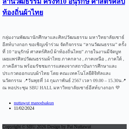
ลานวัฒธรรม ครั้งที่10 อนุรักษ์ ศาสตร์ศิลป์
ท้องถิ่นผ้าไทย
กลุ่มงานพัฒนานักศึกษาและศิลปวัฒนธรรม มหาวิทยาลัยเซาธ์
อีสท์บางกอก ขอเชิญเข้าร่วม จัดกิจกรรม “ลานวัฒนธรรม” ครั้ง
ที่ 10 “อนุรักษ์ ศาสตร์ศิลป์ ผ้าท้องถิ่นไทย” ภายในงานมีจัดบูท
เผยแพร่ศิลปวัฒนธรรมผ้าไทย ภาคกลาง , ภาคเหนือ , ภาคใต้ ,
ภาคอีสาน พร้อมรัชชมการแสดงจากสถาบันการศึกษาและ
ประกวดออกแบบผ้าไทย โดย คณะเทคโนโลยีดิจิทัลและ
นวัตกรรม 📍วันพุธที่ 14 กุมภาพันธ์ 2567 เวลา 09.00 – 15.30น📍
ณ หอประชุม SBU HALL มหาวิทยาลัยเซาธ์อีสท์บางกอก 💜
nuttawut manodsakun
11/02/2024
Copyright © SBU 2026 Design by Pai Nuttawut