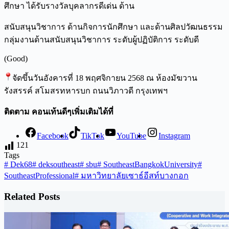
ศึกษา ได้รับรางวัลบุคลากรดีเด่น ด้าน
สนับสนุนวิชาการ ด้านกิจการนักศึกษา และด้านศิลปวัฒนธรรม
กลุ่มงานด้านสนับสนุนวิชาการ ระดับผู้ปฏิบัติการ ระดับดี
(Good)
จัดขึ้นวันอังคารที่ 18 พฤศจิกายน 2568 ณ ห้องมัฆวาน
รังสรรค์ สโมสรทหารบก ถนนวิภาวดี กรุงเทพฯ
ติดตาม คอนเท้นดีๆเพิ่มเติมได้ที่
Facebook
TikTok
YouTube
Instagram
121
Tags
#
Dek68
#
deksoutheast
#
sbu
#
SoutheastBangkokUniversity
#
SoutheastProfessional
#
มหาวิทยาลัยเซาธ์อีสท์บางกอก
Related Posts