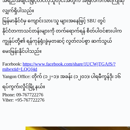
အရည်အချင်းမြှင့်တင်လိုသူတိုင်းအတွက် အမြဲလက်ကမ်းကြိုဆို
လျှက်ရှိပါသည်။
မြန်မာနိုင်ငံမှ ကျောင်းသား/သူ များအနေဖြင့် SBU တွင်
နိုင်ငံတကာသင်တန်းများကို တက်ရောက်ရန် စိတ်ပါဝင်စားပါက
ကျွန်ုပ်တို့၏ ရန်ကုန်ရုံးခွဲမှတဆင့် လွတ်လပ်စွာ ဆက်သွယ်
မေးမြန်းနိုင်ပါသည်။
Facebook:
https://www.facebook.com/share/1UCWjTGAfS/?
mibextid=LQQJ4d
Yangon Office: တိုက် (၁၂+၁)၊ အခန်း (၁၂၀၁)၊ ပါရမီကွန်ဒို၊ ၁၆
ရပ်ကွက်၊လှိုင်မြို့နယ်။
Phone: 09-767722276
Viber: +95-767722276