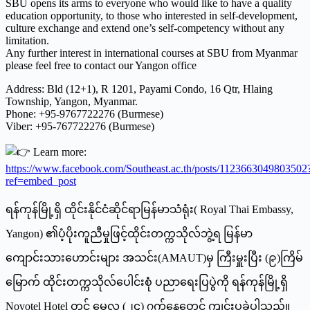
SBU opens its arms to everyone who would like to have a quality
education opportunity, to those who interested in self-development,
culture exchange and extend one’s self-competency without any
limitation.
Any further interest in international courses at SBU from Myanmar
please feel free to contact our Yangon office
Address: Bld (12+1), R 1201, Payami Condo, 16 Qtr, Hlaing
Township, Yangon, Myanmar.
Phone: +95-9767722276 (Burmese)
Viber: +95-767722276 (Burmese)
Learn more:
https://www.facebook.com/Southeast.ac.th/posts/1123663049803502
ref=embed_post
ရန်ကုန်မြို့ရှိ ထိုင်းနိုင်ငံဆိုင်ရာမြန်မာသံရုံး( Royal Thai Embassy,
Yangon) ၏ပံ့ပိုးကူညီမှုဖြင့်ထိုင်းတက္ကသိုလ်ဘွဲ့ရ မြန်မာ
ကျောင်းသားဟောင်းများ အသင်း(AMAUT)မှ ကြီးမှူးပြီး (၉)ကြိမ်
မြောက် ထိုင်းတက္ကသိုလ်ပေါင်းစုံ ပညာရေးပြပွဲကို ရန်ကုန်မြို့ရှိ
Novotel Hotel တွင် မေလ (၂၄) ၇က်နေ့တွေင် ကျင်းပခဲ့ပါသည်။