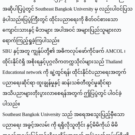
အဆိုပါပြပွဲတွင် Southeast Bangkok University မှ လည်းပါဝင်ပြသ
ခဲ့ပါသည်။ပြပွဲကြီးတွင် ထိုင်းပညာရေးကို စိတ်ဝင်စားသော
ကျောင်းသားနှင့် မိဘများ အပါအဝင် အများပြည်သူများလာ
ရောက်ကြည့်ရှုခဲ့ကြပါသည်။
SBU နှင့်အတူ ကျွန်ုပ်တို့၏ အဓိကလုပ်ဖော်ကိုင်ဖက် AMCOL ၊
ထိုင်းနိုင်ငံရှိ အစိုးရနှင့်ပုဂ္ဂလိကတက္ကသိုလ်များသည် Thailand
Educational network ကို ချဲ့ထွင်ရန်၊ ထိုင်းနိုင်ငံပညာရေးအတွက်
ပညာရေးဆိုင်ရာ ထူးချွန်မှုနှင့် ဆန်းသစ်တီထွင်မှုဆိုင်ရာ
အသိပညာများတိုးပွားလာစေရန်အတွက် ဤပြပွဲတွင် ပါဝင်ခဲ့
ပါသည်။
Southeast Bangkok University သည် အရေအသွေးပြည့်မှီသော
ပညာရေး အခွင့်အလမ်း ကို ရရှိလိုသူတိုင်း နှင့်မိမိကိုယ် မိမိ