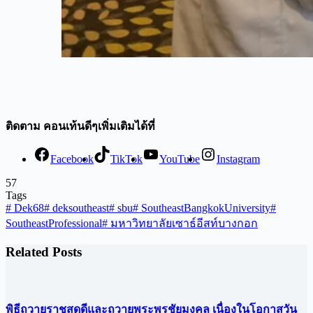
ติดตาม คอนเท้นดีๆเพิ่มเติมได้ที่
Facebook
TikTok
YouTube
Instagram
57
Tags
#
Dek68
#
deksoutheast
#
sbu
#
SoutheastBangkokUniversity
#
SoutheastProfessional
#
มหาวิทยาลัยเซาธ์อีสท์บางกอก
Related Posts
พิธีถวายราชสดุดีและถวายพระพรชัยมงคล เนื่องในโอกาสวัน