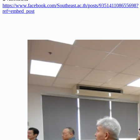
https://www.facebook.com/Southeast.ac.th/posts/935141108655698?
ref=embed_post