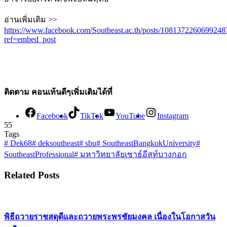
อ่านเพิ่มเติม >>
https://www.facebook.com/Southeast.ac.th/posts/1081372260699248
ref=embed_post
ติดตาม คอนเท้นดีๆเพิ่มเติมได้ที่
Facebook
TikTok
YouTube
Instagram
55
Tags
#
Dek68
#
deksoutheast
#
sbu
#
SoutheastBangkokUniversity
#
SoutheastProfessional
#
มหาวิทยาลัยเซาธ์อีสท์บางกอก
Related Posts
พิธีถวายราชสดุดีและถวายพระพรชัยมงคล เนื่องในโอกาสวัน